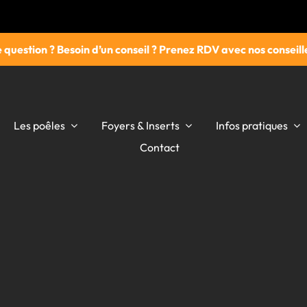
 question ? Besoin d’un conseil ? Prenez RDV avec nos conseille
Les poêles
Foyers & Inserts
Infos pratiques
Contact