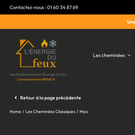
Passer
Contactez-nous :
01 60 34 87 69
au
contenu
Une
Les cheminées
Retour à la page précédente
Home
Les Cheminées Classiques
Mya