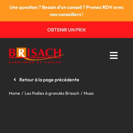
Passer
Une question ? Besoin d’un conseil ? Prenez RDV avec
au
nos conseillers !
contenu
OBTENIR UN PRIX
Toggl
Navig
Retour à la page précédente
Les cheminées
Home
Les Poêles à granulés Brisach
Musa
Les poêles
Foyers & Inserts