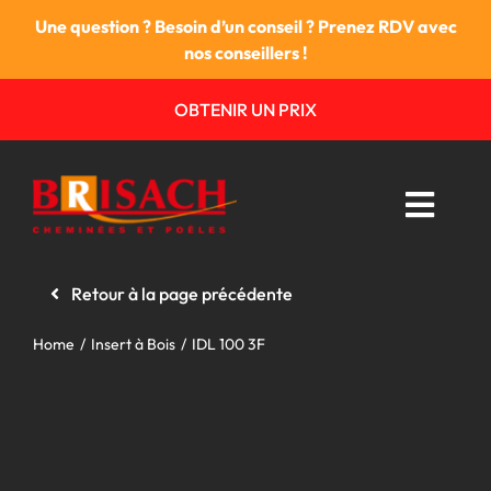
Passer
Une question ? Besoin d’un conseil ? Prenez RDV avec
au
nos conseillers !
contenu
OBTENIR UN PRIX
Toggl
Navig
Retour à la page précédente
Les cheminées
Home
Insert à Bois
IDL 100 3F
Les poêles
Foyers & Inserts