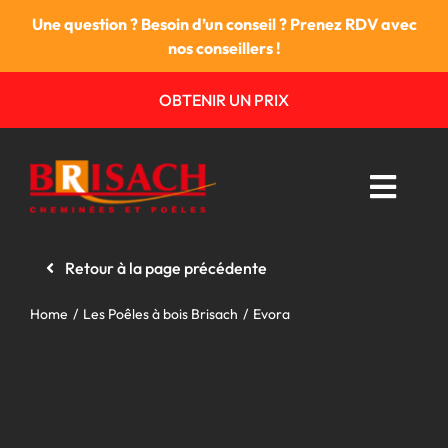
Passer
Une question ? Besoin d’un conseil ? Prenez RDV avec
au
nos conseillers !
contenu
OBTENIR UN PRIX
Toggl
Navig
Retour à la page précédente
Les cheminées
Home
Les Poêles à bois Brisach
Evora
Les poêles
Foyers & Inserts